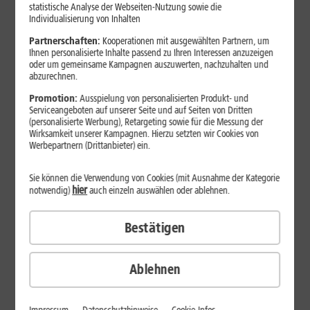
Jetzt unterbrechungsfrei ins sehr gute Netz wechseln.
statistische Analyse der Webseiten-Nutzung sowie die
Individualisierung von Inhalten
Ohne doppelte Kosten.*
Partnerschaften:
Kooperationen mit ausgewählten Partnern, um
Ihnen personalisierte Inhalte passend zu Ihren Interessen anzuzeigen
oder um gemeinsame Kampagnen auszuwerten, nachzuhalten und
abzurechnen.
Promotion:
Ausspielung von personalisierten Produkt- und
Serviceangeboten auf unserer Seite und auf Seiten von Dritten
(personalisierte Werbung), Retargeting sowie für die Messung der
Wirksamkeit unserer Kampagnen. Hierzu setzten wir Cookies von
Werbepartnern (Drittanbieter) ein.
Sie können die Verwendung von Cookies (mit Ausnahme der Kategorie
hier
notwendig)
auch einzeln auswählen oder ablehnen.
Bestätigen
29
,
99
€/Monat*
ab
dauerhaft
Ablehnen
Verfügbarkeit prüfen