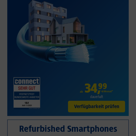
34
,
99
€/Monat*
ab
dauerhaft
Verfügbarkeit prüfen
Refurbished Smartphones