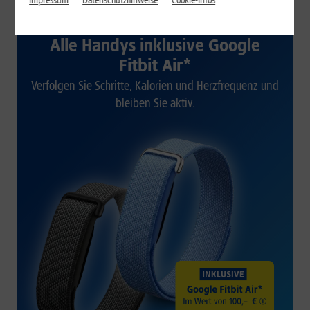
Impressum
Datenschutzhinweise
Cookie-Infos
1&1 SOMMER-SPECIAL
Alle Handys inklusive Google
Fitbit Air*
Verfolgen Sie Schritte, Kalorien und Herzfrequenz und
bleiben Sie aktiv.