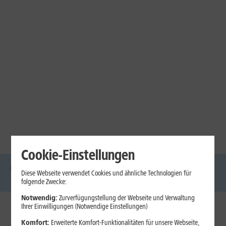
Cookie-Einstellungen
Diese Webseite verwendet Cookies und ähnliche Technologien für
DSL
Glasfaser
Internet
Handys
Mobilfunk-
Laptops
Tablets
folgende Zwecke:
Tarife
Notwendig:
Zurverfügungstellung der Webseite und Verwaltung
Ihrer Einwilligungen (Notwendige Einstellungen)
1&1 Internet
Komfort:
Erweiterte Komfort-Funktionalitäten für unsere Webseite,