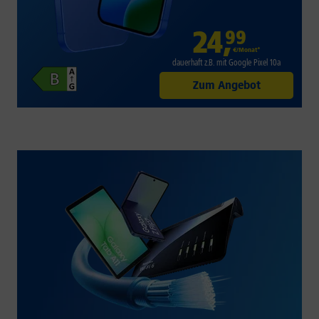
24
,
99
€/Monat*
dauerhaft z.B. mit Google Pixel 10a
Zum Angebot